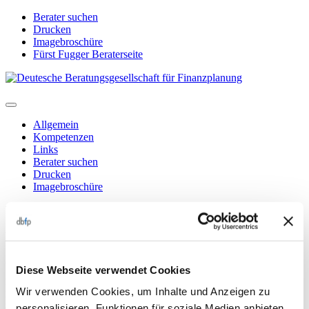
Direkt
Berater suchen
zum
Drucken
Inhalt
Imagebroschüre
Fürst Fugger Beraterseite
Allgemein
Kompetenzen
Links
Berater suchen
Drucken
Imagebroschüre
Ihr Ansprechpartner für Finanz- und Vorsorgeprodukte
Mehmet Kurt
Qualifikation
Diese Webseite verwendet Cookies
Fachwirt (BC)
Position und Tätigkeiten bei der dbfp
Wir verwenden Cookies, um Inhalte und Anzeigen zu
Finanzplaner
personalisieren, Funktionen für soziale Medien anbieten