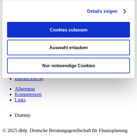
Mehmet Kurt
Details zeigen
Luitpoldstr. 3B
91550 Dinkelsbühl
Telefon:
+49 (0) 9851-55540920
Cookies zulassen
Mobile:
+49 (0) 170-3892624
ZUM BERATERPROFIL
Auswahl erlauben
Links
Fürst Fugger Beraterprofil
Nur notwendige Cookies
STARTSEITE
DATENSCHUTZ
Menü
IMPRESSUM
Userpages
Allgemein
Kompetenzen
Links
Dummy
© 2025 dbfp Deutsche Beratungsgesellschaft für Finanzplanung