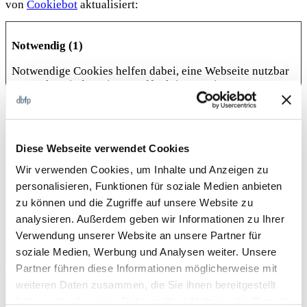
von
Cookiebot
aktualisiert:
Notwendig (1)
Notwendige Cookies helfen dabei, eine Webseite nutzbar
zu machen, indem sie Grundfunktionen wie
Seitennavigation und Zugriff auf sichere Bereiche der
Webseite ermöglichen. Die Webseite kann ohne diese
Cookies nicht richtig funktionieren.
Diese Webseite verwendet Cookies
Maximale
Name
Anbieter
Zweck
Speicherd
Wir verwenden Cookies, um Inhalte und Anzeigen zu
personalisieren, Funktionen für soziale Medien anbieten
CookieCon
Cookiebot
Speichert den
1 Jahr
sent
Zustimmungsstatus
zu können und die Zugriffe auf unsere Website zu
des Benutzers für
analysieren. Außerdem geben wir Informationen zu Ihrer
Cookies auf der
Verwendung unserer Website an unsere Partner für
aktuellen Domäne.
soziale Medien, Werbung und Analysen weiter. Unsere
Partner führen diese Informationen möglicherweise mit
weiteren Daten zusammen, die Sie ihnen bereitgestellt
Statistiken (3)
haben oder die sie im Rahmen Ihrer Nutzung der Dienste