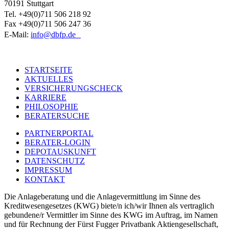
70191 Stuttgart
Tel. +49(0)711 506 218 92
Fax +49(0)711 506 247 36
E-Mail:
info@dbfp.de
STARTSEITE
AKTUELLES
Footer
VERSICHERUNGSCHECK
one
KARRIERE
PHILOSOPHIE
BERATERSUCHE
PARTNERPORTAL
BERATER-LOGIN
Footer
DEPOTAUSKUNFT
two
DATENSCHUTZ
IMPRESSUM
KONTAKT
Die Anlageberatung und die Anlagevermittlung im Sinne des
Kreditwesengesetzes (KWG) biete/n ich/wir Ihnen als vertraglich
gebundene/r Vermittler im Sinne des KWG im Auftrag, im Namen
und für Rechnung der Fürst Fugger Privatbank Aktiengesellschaft,