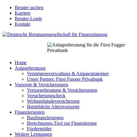
Direkt
Berater suchen
zum
Karriere
Berater
Inhalt
Berater-Login
Login
Kontakt
für
Nodes
Home
Anlageberatung
Main
Vermögensverwaltung & Anlagestrategien
navigation
Unser Partner: Fürst Fugger Privatbank
Vorsorge & Versicherungen
Vorsorgeberatung & Versicherungen
Versicherungscheck
Wohngebäudeversicherung
Betriebliche Altersvorsorge
Finanzierungen
Baufinanzierungen
Berechnungs-Tool zur Finanzierung
Fördergelder
Weitere Leistungen