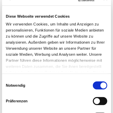
Altersversorgung
Kontaktdaten
dbfp Deutsche Beratungsgesellschaft für Finanzplanung AG
Diese Webseite verwendet Cookies
Alter Zollweg 19
Wir verwenden Cookies, um Inhalte und Anzeigen zu
22147 Hamburg
Deutschland
personalisieren, Funktionen für soziale Medien anbieten
Telefon:
+49 (0) 40 64891956
zu können und die Zugriffe auf unsere Website zu
Mobil:
+49 (0) 171 5000666
analysieren. Außerdem geben wir Informationen zu Ihrer
E-Mail:
horst.mangelmann@dbfp.de
Verwendung unserer Website an unsere Partner für
Horst Mangelmann
soziale Medien, Werbung und Analysen weiter. Unsere
Partner führen diese Informationen möglicherweise mit
weiteren Daten zusammen, die Sie ihnen bereitgestellt
Alter Zollweg 19
22147 Hamburg
haben oder die sie im Rahmen Ihrer Nutzung der Dienste
Telefon:
+49 (0) 40 64891956
gesammelt haben.
Einwilligungsauswahl
Mobile:
+49 (0) 171 5000666
Notwendig
ZUM BERATERPROFIL
Ausbildung
Seit Juli 2012 ist Horst Mangelmann als Vermögensberater und
Präferenzen
Fachexperte für die betriebliche Altersversorgung für die dbfp -
Deutsche Beratungsgesellschaft für Finanzplanung AG und als
Anlageberater für die Fürst Fugger Privatbank tätig.