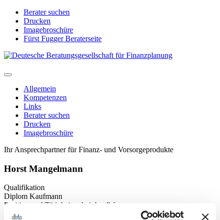
Direkt
Berater suchen
zum
Drucken
Inhalt
Imagebroschüre
Fürst Fugger Beraterseite
Allgemein
Kompetenzen
Links
Berater suchen
Drucken
Imagebroschüre
Ihr Ansprechpartner für Finanz- und Vorsorgeprodukte
Horst Mangelmann
Qualifikation
Diplom Kaufmann
Position und Tätigkeiten bei der dbfp
Vermögensberater und Fachexperte für betriebliche