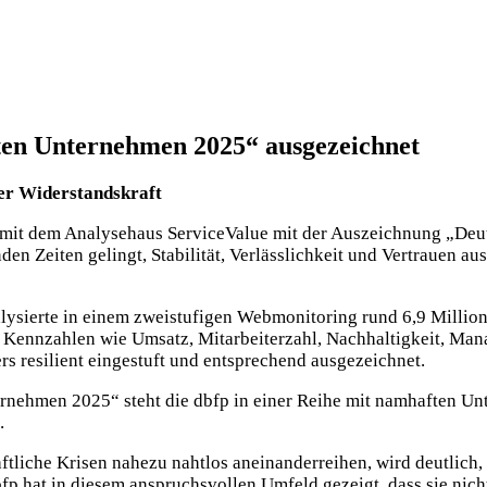
sten Unternehmen 2025“ ausgezeichnet
er Widerstandskraft
mit dem Analysehaus ServiceValue mit der Auszeichnung „Deut
n Zeiten gelingt, Stabilität, Verlässlichkeit und Vertrauen au
alysierte in einem zweistufigen Webmonitoring rund 6,9 Mill
e Kennzahlen wie Umsatz, Mitarbeiterzahl, Nachhaltigkeit, Ma
 resilient eingestuft und entsprechend ausgezeichnet.
ternehmen 2025“ steht die dbfp in einer Reihe mit namhaften 
.
chaftliche Krisen nahezu nahtlos aneinanderreihen, wird deutlic
fp hat in diesem anspruchsvollen Umfeld gezeigt, dass sie nicht 