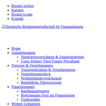
Direkt
Berater suchen
zum
Karriere
Berater
Inhalt
Berater-Login
Login
Kontakt
für
Nodes
Home
Anlageberatung
Main
Vermögensverwaltung & Anlagestrategien
navigation
Unser Partner: Fürst Fugger Privatbank
Vorsorge & Versicherungen
Vorsorgeberatung & Versicherungen
Versicherungscheck
Wohngebäudeversicherung
Betriebliche Altersvorsorge
Finanzierungen
Baufinanzierungen
Berechnungs-Tool zur Finanzierung
Fördergelder
Weitere Leistungen