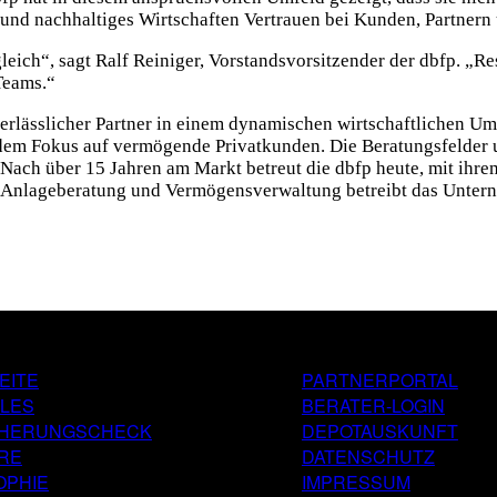
nd nachhaltiges Wirtschaften Vertrauen bei Kunden, Partnern 
ich“, sagt Ralf Reiniger, Vorstandsvorsitzender der dbfp. „Resi
Teams.“
verlässlicher Partner in einem dynamischen wirtschaftlichen Um
it dem Fokus auf vermögende Privatkunden. Die Beratungsfelde
 Nach über 15 Jahren am Markt betreut die dbfp heute, mit ih
r Anlage­beratung und Vermögensverwaltung betreibt das Unter
EITE
PARTNERPORTAL
FOOTER
LES
BERATER-LOGIN
TWO
CHERUNGSCHECK
DEPOTAUSKUNFT
RE
DATENSCHUTZ
OPHIE
IMPRESSUM