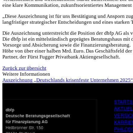
eine klare Kommunikation, zukunftsorientiertes Management u
„Diese Auszeichnung ist für uns Bestätigung und Ansporn zugle
langfristiger strategischer Entscheidungen und eines starken 
Die Auszeichnung unterstreicht die Position der dbfp AG als 
Die dbfp ist ein mittelständisch geprägtes Beratungshaus m
Vorsorge und Absicherung sowie die Finanzierungsberatung.
Höhe von über einer halben Mrd. Euro. Das Geschäftsfeld de
Partner, der Fürst Fugger Privatbank Aktiengesellschaft.
Zurück zur übersicht
Weitere Informationen
Auszeichnung „Deutschlands krisenfeste Unternehmen 2025“
STARTS
FOOTER
AKTUEL
dbfp
ONE
VERSI
Deutsche Beratungsgesellschaft
KARRIE
für Finanzplanung AG
Heilbronner Str. 150
PHILOS