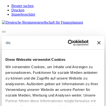
Direkt
Berater suchen
zum
Drucken
Inhalt
Imagebroschüre
Allgemein
Kompetenzen
Berater suchen
Drucken
Imagebroschüre
Diese Webseite verwendet Cookies
Ihr Ansprechpartner für Finanz- und Vorsorgeprodukte
Wir verwenden Cookies, um Inhalte und Anzeigen zu
Anna Voss
personalisieren, Funktionen für soziale Medien anbieten
zu können und die Zugriffe auf unsere Website zu
Qualifikation
analysieren. Außerdem geben wir Informationen zu Ihrer
Ruhestandsplanerin (FH), Generationenberaterin (IHK)
Verwendung unserer Website an unsere Partner für
Position und Tätigkeiten bei der dbfp
Vermögensberaterin
soziale Medien, Werbung und Analysen weiter. Unsere
Partner führen diese Informationen möglicherweise mit
Kontaktdaten